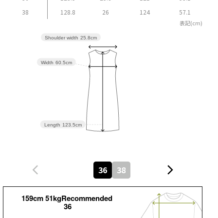
38
128.8
26
124
57.1
表記(cm)
Shoulder width
25.8cm
Width
60.5cm
Length
123.5cm
36
38
159cm 51kgRecommended
36