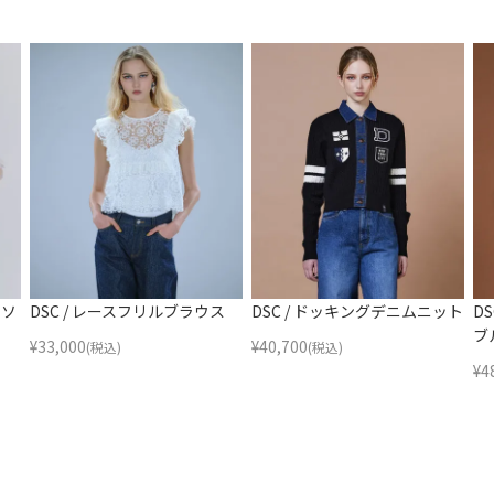
トソ
DSC / レースフリルブラウス
DSC / ドッキングデニムニット
D
ブ
¥
33,000
¥
40,700
(税込)
(税込)
¥
4