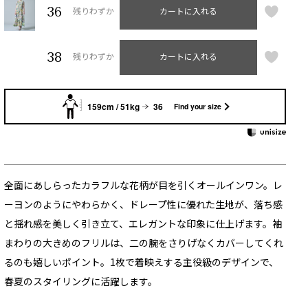
36
残りわずか
カートに入れる
38
残りわずか
カートに入れる
159cm / 51kg
36
Find your size
全面にあしらったカラフルな花柄が目を引くオールインワン。レ
ーヨンのようにやわらかく、ドレープ性に優れた生地が、落ち感
と揺れ感を美しく引き立て、エレガントな印象に仕上げます。袖
まわりの大きめのフリルは、二の腕をさりげなくカバーしてくれ
るのも嬉しいポイント。1枚で着映えする主役級のデザインで、
春夏のスタイリングに活躍します。