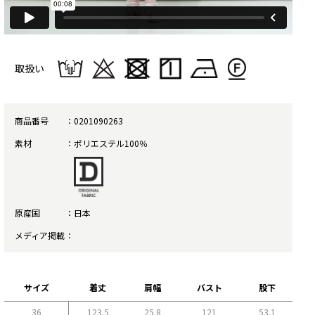
取扱い
商品番号
0201090263
素材
ポリエステル100％
原産国
日本
メディア掲載
サイズ
着丈
肩幅
バスト
股下
36
123.5
25.8
121
53.1