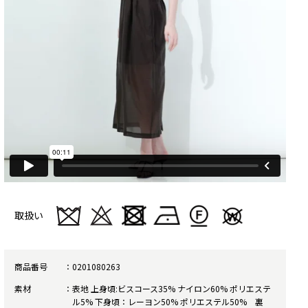
取扱い
商品番号
0201080263
素材
表地 上身頃:ビスコース35% ナイロン60% ポリエステ
ル5% 下身頃：レーヨン50% ポリエステル50% 裏