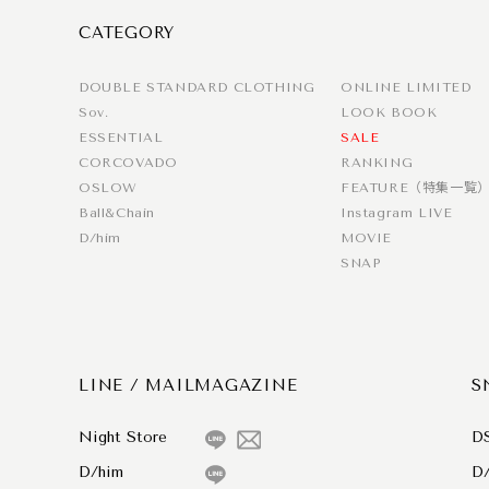
CATEGORY
DOUBLE STANDARD CLOTHING
ONLINE LIMITED
Sov.
LOOK BOOK
ESSENTIAL
SALE
CORCOVADO
RANKING
OSLOW
FEATURE（特集一覧
Ball&Chain
Instagram LIVE
D/him
MOVIE
SNAP
LINE / MAILMAGAZINE
S
Night Store
D
D/him
D