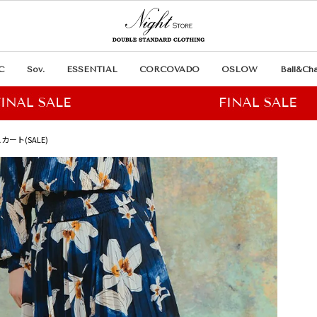
C
Sov.
ESSENTIAL
CORCOVADO
OSLOW
Ball&Cha
カート(SALE)