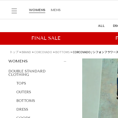
WOMENS
MENS
ALL
DS
トップ
BRAND
CORCOVADO
BOTTOMS
CORCOVADO / シフォンフラワース
WOMENS
DOUBLE STANDARD
CLOTHING
TOPS
OUTERS
BOTTOMS
DRESS