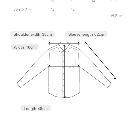
38
50
50
34
63.5
38インナー
41
42
表記(cm)
Sleeve length
62cm
Shoulder width
33cm
Width
48cm
Length
48cm