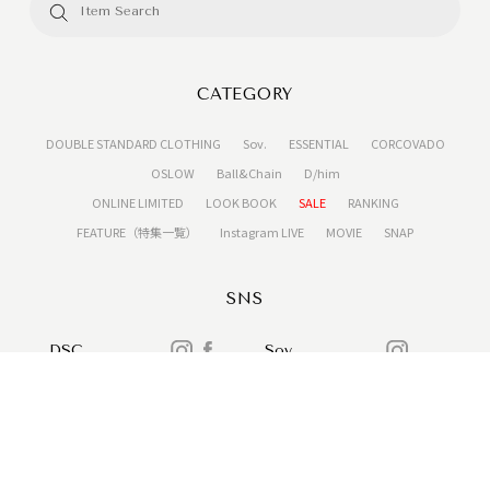
CATEGORY
DOUBLE STANDARD CLOTHING
Sov.
ESSENTIAL
CORCOVADO
OSLOW
Ball&Chain
D/him
ONLINE LIMITED
LOOK BOOK
SALE
RANKING
FEATURE（特集一覧）
Instagram LIVE
MOVIE
SNAP
SNS
DSC
Sov.
ESSENTIAL
CORCOVADO
OSLOW
D/him