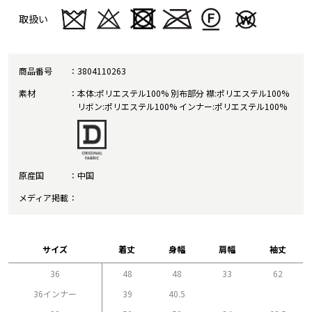
取扱い
商品番号
3804110263
素材
本体:ポリエステル100% 別布部分 襟:ポリエステル100%
リボン:ポリエステル100% インナー:ポリエステル100%
原産国
中国
メディア掲載
サイズ
着丈
身幅
肩幅
袖丈
36
48
48
33
62
36インナー
39
40.5