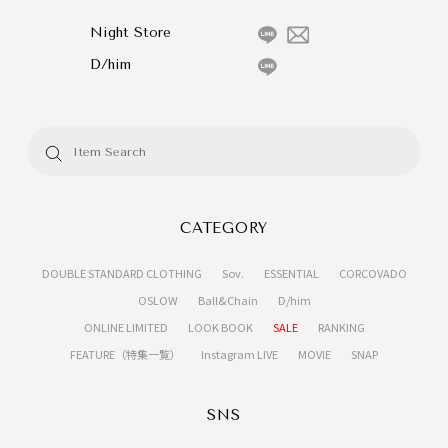
Night Store
D/him
CATEGORY
DOUBLE STANDARD CLOTHING
Sov.
ESSENTIAL
CORCOVADO
OSLOW
Ball&Chain
D/him
ONLINE LIMITED
LOOK BOOK
SALE
RANKING
FEATURE（特集一覧）
Instagram LIVE
MOVIE
SNAP
SNS