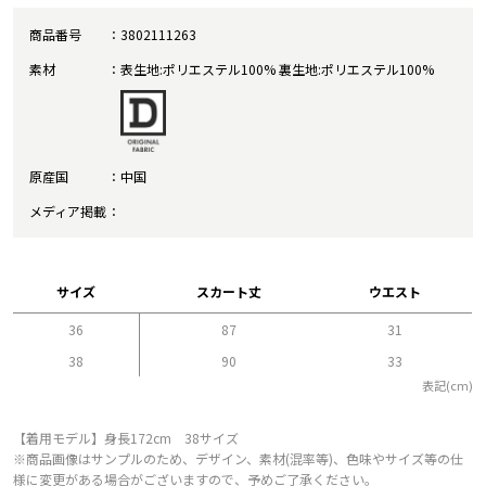
商品番号
3802111263
素材
表生地:ポリエステル100% 裏生地:ポリエステル100%
原産国
中国
メディア掲載
サイズ
スカート丈
ウエスト
36
87
31
38
90
33
表記(cm)
【着用モデル】身長172cm 38サイズ
※商品画像はサンプルのため、デザイン、素材(混率等)、色味やサイズ等の仕
様に変更がある場合がございますので、予めご了承ください。