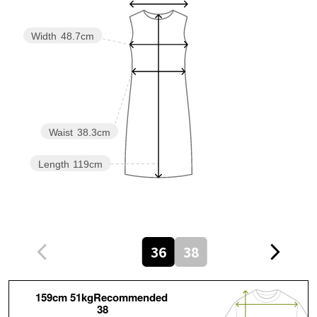
Width
48.7cm
Waist
38.3cm
Length
119cm
36
38
159cm 51kgRecommended
38