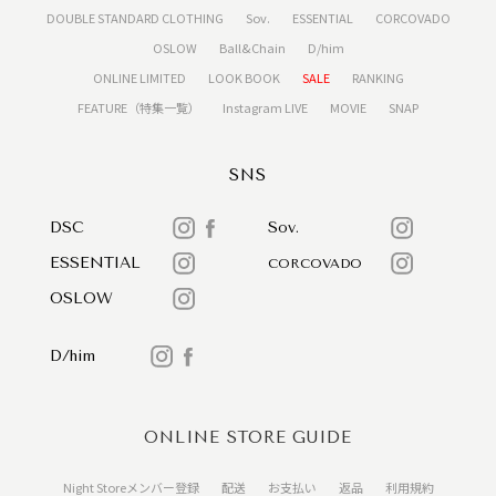
DOUBLE STANDARD CLOTHING
Sov.
ESSENTIAL
CORCOVADO
OSLOW
Ball&Chain
D/him
ONLINE LIMITED
LOOK BOOK
SALE
RANKING
FEATURE（特集一覧）
Instagram LIVE
MOVIE
SNAP
SNS
DSC
Sov.
ESSENTIAL
CORCOVADO
OSLOW
D/him
ONLINE STORE GUIDE
Night Storeメンバー登録
配送
お支払い
返品
利用規約