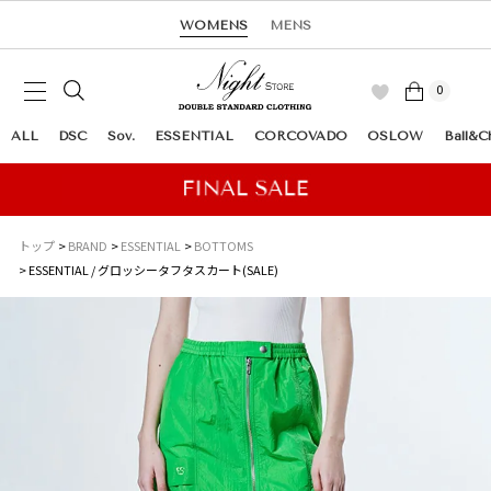
WOMENS
MENS
0
ALL
DSC
Sov.
ESSENTIAL
CORCOVADO
OSLOW
Ball&C
トップ
BRAND
ESSENTIAL
BOTTOMS
ESSENTIAL / グロッシータフタスカート(SALE)