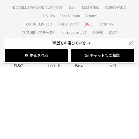
DOUBLE STANDARD CLOTHING
Sov.
ESSENTIAL
CORCOVADO
OSLOW
Ball&Chain
D/him
ONLINE LIMITED
LOOK BOOK
SALE
RANKING
FEATURE（特集一覧）
Instagram LIVE
MOVIE
SNAP
ご希望をお選びください
SNS
動画を見る
チャットでご相談
DSC
Sov.
ESSENTIAL
CORCOVADO
OSLOW
D/him
ONLINE STORE GUIDE
Night Storeメンバー登録
配送
お支払い
返品
利用規約