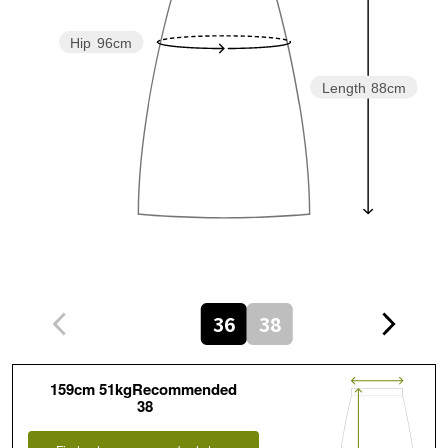
Hip
96cm
Length
88cm
36
38
159cm 51kgRecommended
38