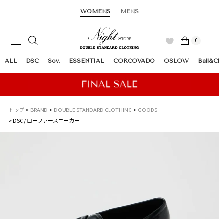
WOMENS
MENS
0
ALL
DSC
Sov.
ESSENTIAL
CORCOVADO
OSLOW
Ball&C
トップ
BRAND
DOUBLE STANDARD CLOTHING
GOODS
DSC / ローファースニーカー