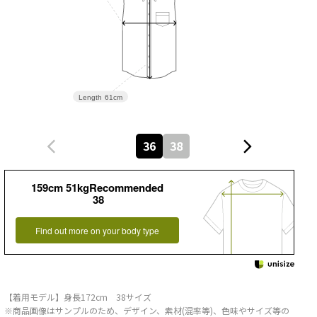
Length
61cm
36
38
159cm 51kgRecommended
38
Find out more on your body type
【着用モデル】身長172cm 38サイズ
※商品画像はサンプルのため、デザイン、素材(混率等)、色味やサイズ等の