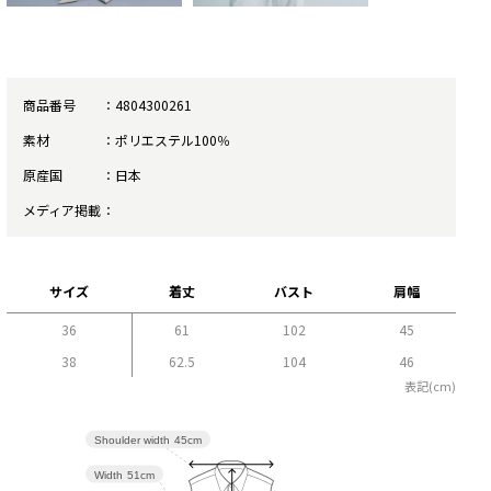
商品番号
4804300261
素材
ポリエステル100％
原産国
日本
メディア掲載
サイズ
着丈
バスト
肩幅
36
61
102
45
38
62.5
104
46
表記(cm)
Shoulder width
45cm
Width
51cm