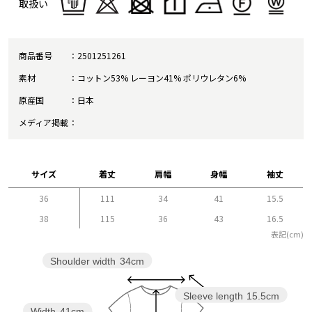
取扱い
商品番号
2501251261
素材
コットン53% レーヨン41% ポリウレタン6%
原産国
日本
メディア掲載
サイズ
着丈
肩幅
身幅
袖丈
36
111
34
41
15.5
38
115
36
43
16.5
表記(cm)
Shoulder width
34cm
Sleeve length
15.5cm
Width
41cm