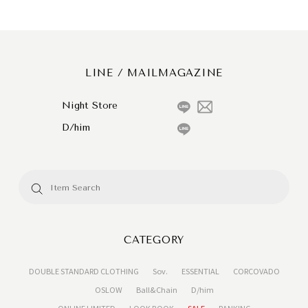
LINE / MAILMAGAZINE
Night Store
D/him
CATEGORY
DOUBLE STANDARD CLOTHING
Sov.
ESSENTIAL
CORCOVADO
OSLOW
Ball&Chain
D/him
ONLINE LIMITED
LOOK BOOK
SALE
RANKING