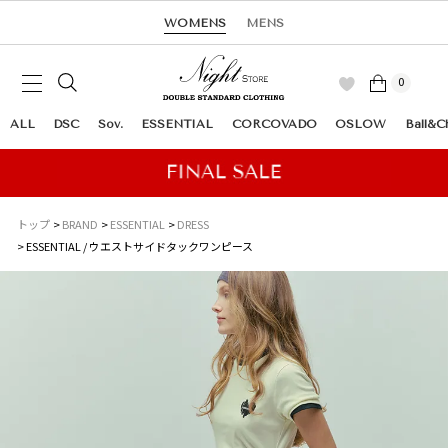
WOMENS
MENS
0
ALL
DSC
Sov.
ESSENTIAL
CORCOVADO
OSLOW
Ball&C
トップ
BRAND
ESSENTIAL
DRESS
ESSENTIAL / ウエストサイドタックワンピース