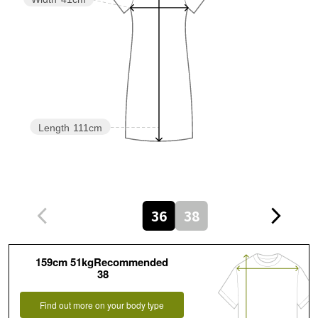
Length
111cm
36
38
159cm 51kgRecommended
38
Find out more on your body type