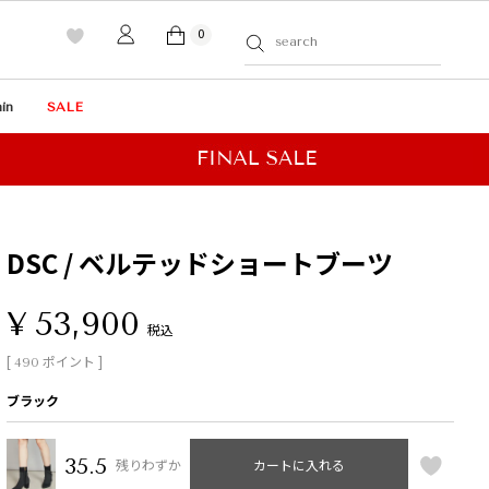
0
in
SALE
DSC / ベルテッドショートブーツ
¥
53,900
税込
[
ポイント ]
490
ブラック
35.5
残りわずか
カートに入れる