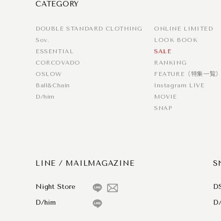
CATEGORY
DOUBLE STANDARD CLOTHING
ONLINE LIMITED
Sov.
LOOK BOOK
ESSENTIAL
SALE
CORCOVADO
RANKING
OSLOW
FEATURE（特集一覧
Ball&Chain
Instagram LIVE
D/him
MOVIE
SNAP
LINE / MAILMAGAZINE
S
Night Store
D
D/him
D