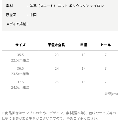
素材
羊革（スエード） ニット ポリウレタン ナイロン
原産国
中国
メディア掲載
サイズ
平置き全長
甲幅
ヒール
35.5
23
13
7
22.5cm相当
36.5
24
14
7
23.5cm相当
37.5
25
15
7
24.5cm相当
表記(cm)
※商品画像はサンプルのため、デザイン、素材(混率等)、色味やサイズ等の
仕様に変更がある場合がございますので、予めご了承ください。