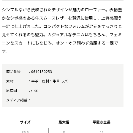
シンプルながら洗練されたデザインが魅力のローファー。表情豊
かなシボ感のある牛スムースレザーを贅沢に使用し、上質感漂う
一足に仕上げました。コンパクトなフォルムが足元をすっきりと
見せてくれるのも魅力。カジュアルなデニムはもちろん、フェミ
ニンなスカートにもなじみ、オン・オフ問わず活躍する一足で
す。
商品番号
0610150253
素材
牛革 底材：牛革 ラバー
原産国
中国
メディア掲載
サイズ
最大幅
平置き全長
35.5
8
25