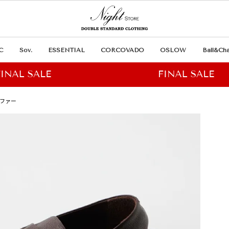
C
Sov.
ESSENTIAL
CORCOVADO
OSLOW
Ball&Cha
ーファー