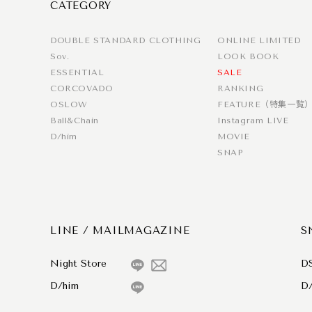
CATEGORY
DOUBLE STANDARD CLOTHING
ONLINE LIMITED
Sov.
LOOK BOOK
ESSENTIAL
SALE
CORCOVADO
RANKING
OSLOW
FEATURE（特集一覧
Ball&Chain
Instagram LIVE
D/him
MOVIE
SNAP
LINE / MAILMAGAZINE
S
Night Store
D
D/him
D