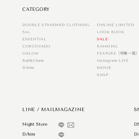
CATEGORY
DOUBLE STANDARD CLOTHING
ONLINE LIMITED
Sov.
LOOK BOOK
ESSENTIAL
SALE
CORCOVADO
RANKING
OSLOW
FEATURE（特集一覧
Ball&Chain
Instagram LIVE
D/him
MOVIE
SNAP
LINE / MAILMAGAZINE
S
Night Store
D
D/him
D