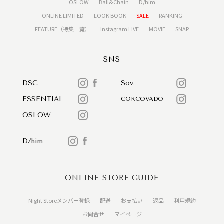
OSLOW
Ball&Chain
D/him
ONLINE LIMITED
LOOK BOOK
SALE
RANKING
FEATURE（特集一覧）
Instagram LIVE
MOVIE
SNAP
SNS
DSC
Sov.
ESSENTIAL
CORCOVADO
OSLOW
D/him
ONLINE STORE GUIDE
Night Storeメンバー登録
配送
お支払い
返品
利用規約
お問合せ
マイページ