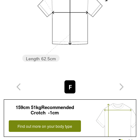
Length
62.5cm
F
159cm 51kgRecommended
Crotch -1cm
Find out more on your body type