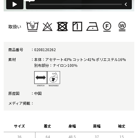
取扱い
商品番号
0208120262
素材
本体：アセテート43% コットン41% ポリエステル16%
別布部分：ナイロン100％
原産国
中国
メディア掲載
サイズ
着丈
身幅
肩幅
袖丈
36
64
48.5
37
15