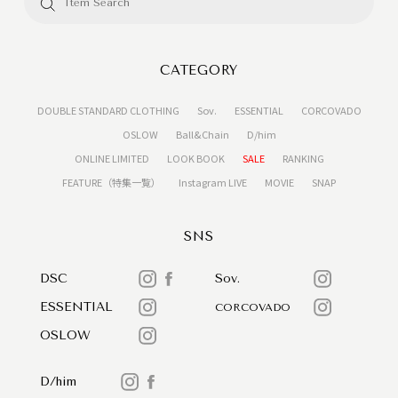
CATEGORY
DOUBLE STANDARD CLOTHING
Sov.
ESSENTIAL
CORCOVADO
OSLOW
Ball&Chain
D/him
ONLINE LIMITED
LOOK BOOK
SALE
RANKING
FEATURE（特集一覧）
Instagram LIVE
MOVIE
SNAP
SNS
DSC
Sov.
ESSENTIAL
CORCOVADO
OSLOW
D/him