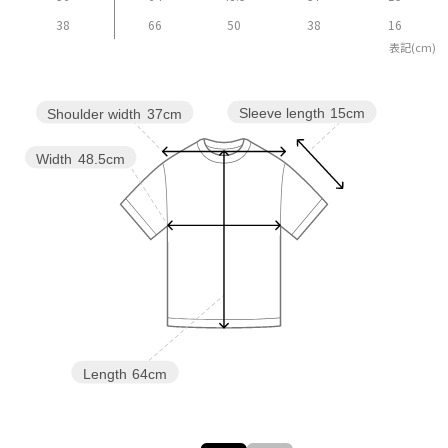
38
66
50
38
16
表記(cm)
Sleeve length
15cm
Shoulder width
37cm
Width
48.5cm
Length
64cm