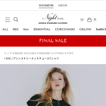
WOMENS
MENS
0
ALL
DSC
Sov.
ESSENTIAL
CORCOVADO
OSLOW
Ball&C
トップ
BRAND
DOUBLE STANDARD CLOTHING
TOPS
DSC / アシンメトリードットチュールTシャツ