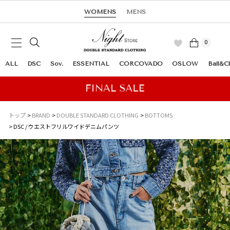
WOMENS
MENS
0
ALL
DSC
Sov.
ESSENTIAL
CORCOVADO
OSLOW
Ball&C
トップ
BRAND
DOUBLE STANDARD CLOTHING
BOTTOMS
DSC / ウエストフリルワイドデニムパンツ