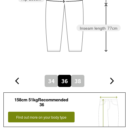
Inseam length
77cm
34
36
38
158cm 51kgRecommended
36
Find out more on your body type