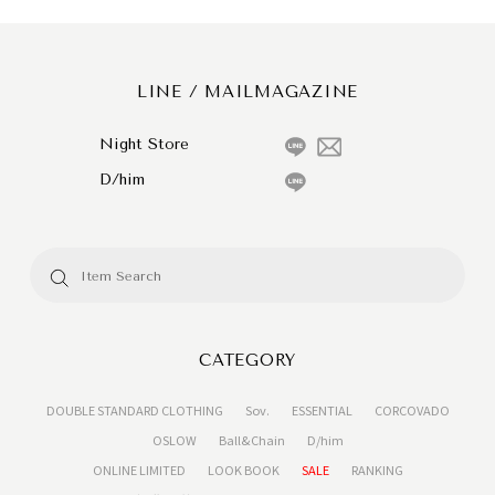
LINE / MAILMAGAZINE
Night Store
D/him
CATEGORY
DOUBLE STANDARD CLOTHING
Sov.
ESSENTIAL
CORCOVADO
OSLOW
Ball&Chain
D/him
ONLINE LIMITED
LOOK BOOK
SALE
RANKING