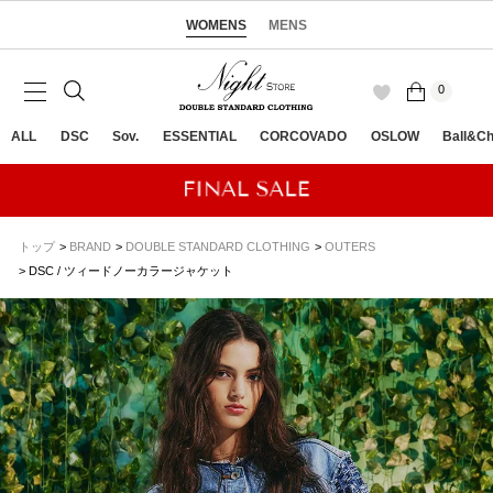
WOMENS
MENS
0
ALL
DSC
Sov.
ESSENTIAL
CORCOVADO
OSLOW
Ball&Ch
トップ
BRAND
DOUBLE STANDARD CLOTHING
OUTERS
DSC / ツィードノーカラージャケット