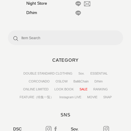
Night Store
D/him
CATEGORY
DOUBLE STANDARD CLOTHING
Sov.
ESSENTIAL
CORCOVADO
OSLOW
Ball&Chain
D/him
ONLINE LIMITED
LOOK BOOK
SALE
RANKING
FEATURE（特集一覧）
Instagram LIVE
MOVIE
SNAP
SNS
DSC
Sov.