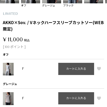
オフ
グレージュ
ブラック
LIMITED
AKKO×Sov. / Vネックハーフスリーブカットソー(WEB
限定)
¥
11,000
税込
[
ポイント ]
100
オフ
F
カートに入れる
グレージュ
F
カートに入れる