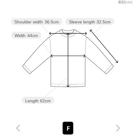
表記(cm)
Sleeve length
32.5cm
Shoulder width
36.5cm
Width
44cm
Length
62cm
F