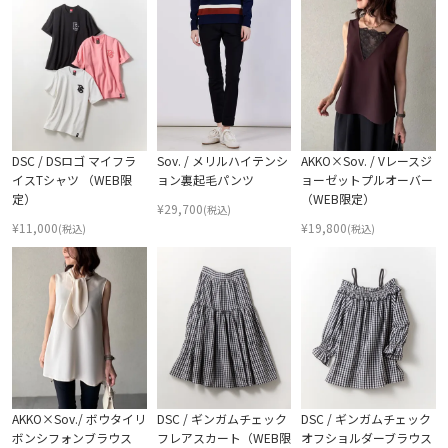
DSC / DSロゴ マイフラ
Sov. / メリルハイテンシ
AKKO×Sov. / Vレースジ
イスTシャツ （WEB限
ョン裏起毛パンツ
ョーゼットプルオーバー
定）
（WEB限定）
¥
29,700
(税込)
¥
11,000
¥
19,800
(税込)
(税込)
AKKO×Sov./ ボウタイリ
DSC / ギンガムチェック
DSC / ギンガムチェック
ボンシフォンブラウス
フレアスカート（WEB限
オフショルダーブラウス