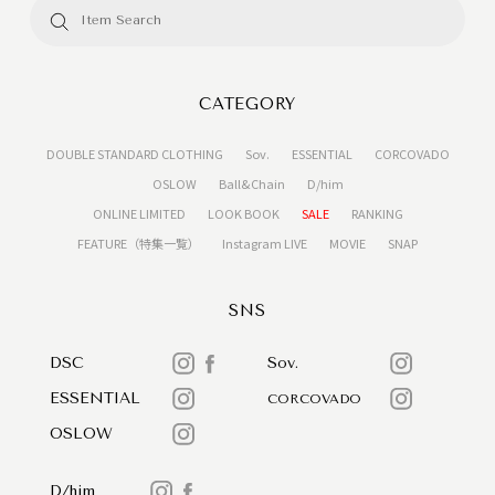
CATEGORY
DOUBLE STANDARD CLOTHING
Sov.
ESSENTIAL
CORCOVADO
OSLOW
Ball&Chain
D/him
ONLINE LIMITED
LOOK BOOK
SALE
RANKING
FEATURE（特集一覧）
Instagram LIVE
MOVIE
SNAP
SNS
DSC
Sov.
ESSENTIAL
CORCOVADO
OSLOW
D/him