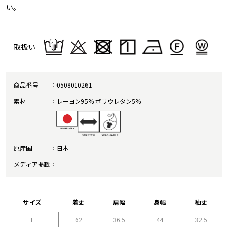
い。
取扱い
商品番号
0508010261
素材
レーヨン95% ポリウレタン5%
原産国
日本
メディア掲載
サイズ
着丈
肩幅
身幅
袖丈
F
62
36.5
44
32.5