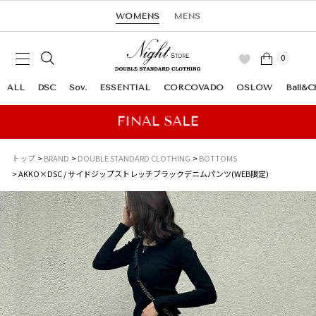
WOMENS
MENS
0
ALL
DSC
Sov.
ESSENTIAL
CORCOVADO
OSLOW
Ball&C
トップ
BRAND
DOUBLE STANDARD CLOTHING
BOTTOMS
AKKO×DSC / サイドジップストレッチブラックデニムパンツ(WEB限定)