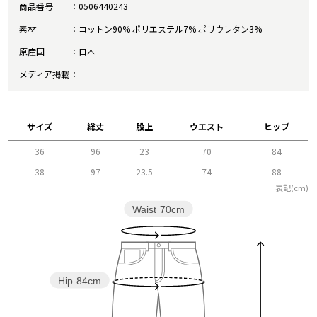
商品番号
0506440243
素材
コットン90% ポリエステル7% ポリウレタン3%
原産国
日本
メディア掲載
サイズ
総丈
股上
ウエスト
ヒップ
36
96
23
70
84
38
97
23.5
74
88
表記(cm)
Waist
70cm
Hip
84cm