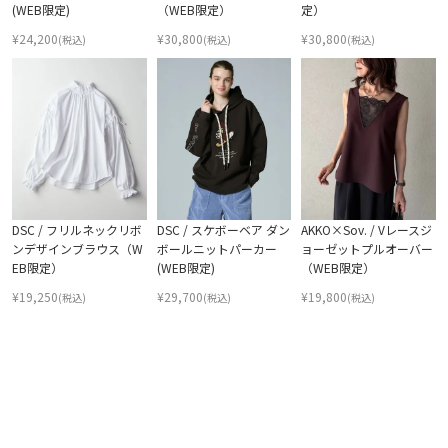
(WEB限定)
（WEB限定）
定）
¥
24,200
¥
30,800
¥
30,800
(税込)
(税込)
(税込)
DSC / フリルネックリボ
DSC / スケボーベア ダン
AKKO×Sov. / Vレースジ
ンデザインブラウス（W
ボールニットパーカー
ョーゼットプルオーバー
EB限定）
(WEB限定)
（WEB限定）
¥
19,250
¥
29,700
¥
19,800
(税込)
(税込)
(税込)