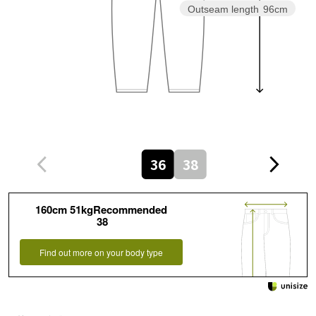
Outseam length
96cm
36
38
160cm 51kgRecommended
38
Find out more on your body type