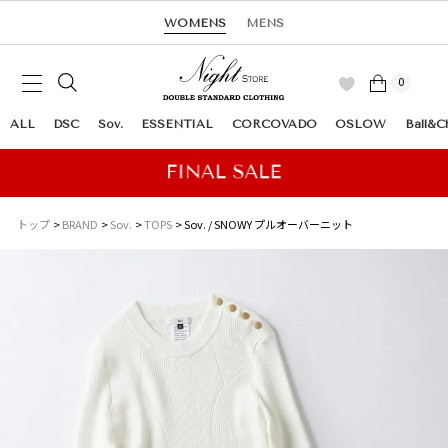
WOMENS
MENS
0
ALL
DSC
Sov.
ESSENTIAL
CORCOVADO
OSLOW
Ball&C
トップ
BRAND
Sov.
TOPS
Sov. / SNOWY プルオーバーニット