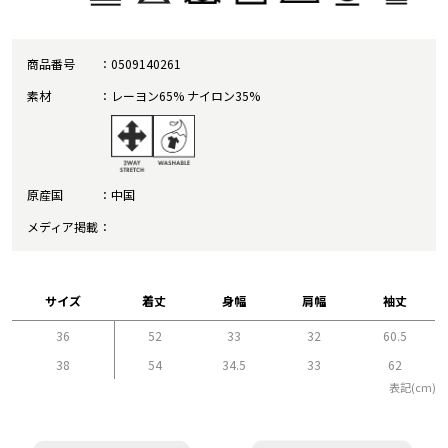
商品番号
0509140261
素材
レーヨン65% ナイロン35%
原産国
中国
メディア掲載
サイズ
着丈
身幅
肩幅
袖丈
36
52
33
32
60.5
38
54
34.5
33
62
表記(cm)