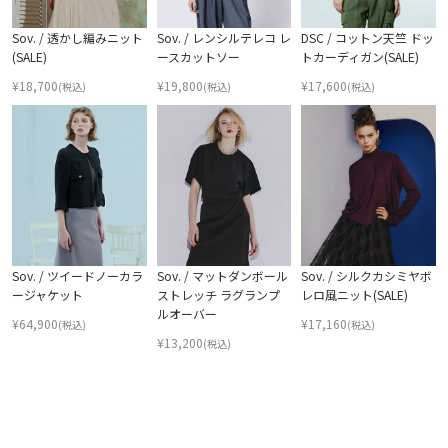
Sov. / 透かし編みニット
Sov. / レンシルテレコ レ
DSC / コットン天竺 ドッ
(SALE)
ースカットソー
トカーディガン(SALE)
¥
18,700
¥
19,800
¥
17,600
(税込)
(税込)
(税込)
Sov. / ツイードノーカラ
Sov. / マットダンボール
Sov. / シルクカシミヤボ
ージャケット
ストレッチ ラグランプ
レロ風ニット(SALE)
ルオーバー
¥
64,900
¥
17,160
(税込)
(税込)
¥
13,200
(税込)