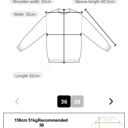
Sleeve length
60.5cm
Shoulder width
32cm
Width
33cm
Length
52cm
36
38
159cm 51kgRecommended
38