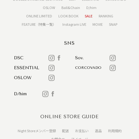
OSLOW
Ball&Chain
D/him
ONLINE LIMITED
LOOK BOOK
SALE
RANKING
FEATURE（特集一覧）
Instagram LIVE
MOVIE
SNAP
SNS
DSC
Sov.
ESSENTIAL
CORCOVADO
OSLOW
D/him
ONLINE STORE GUIDE
Night Storeメンバー登録
配送
お支払い
返品
利用規約
お問合せ
マイページ