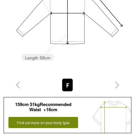
Length
58cm
F
159cm 51kgRecommended
Waist +16cm
Find out more on your body type