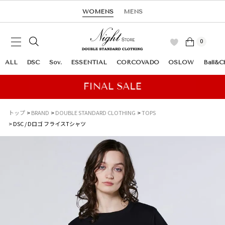
WOMENS
MENS
0
ALL
DSC
Sov.
ESSENTIAL
CORCOVADO
OSLOW
Ball&C
トップ
BRAND
DOUBLE STANDARD CLOTHING
TOPS
DSC / Dロゴ フライスTシャツ