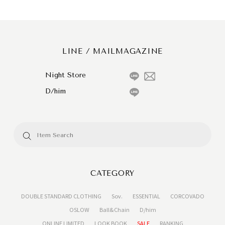
LINE / MAILMAGAZINE
Night Store
D/him
CATEGORY
DOUBLE STANDARD CLOTHING
Sov.
ESSENTIAL
CORCOVADO
OSLOW
Ball&Chain
D/him
ONLINE LIMITED
LOOK BOOK
SALE
RANKING