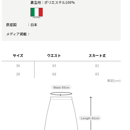
裏生地：ポリエステル100%
原産国
日本
メディア掲載
サイズ
ウエスト
スカート丈
36
65
81
38
68
85
表記(cm)
Waist
65cm
Length
81cm