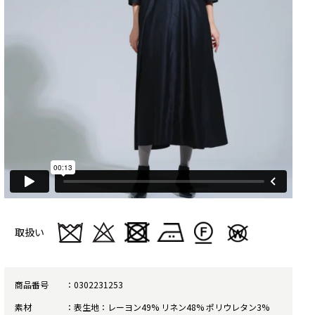
取扱い
商品番号
0302231253
素材
表生地：レーヨン49% リネン48% ポリウレタン3%