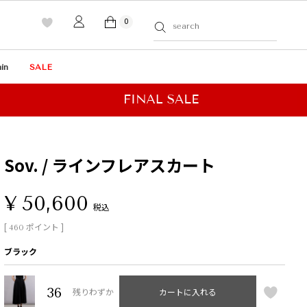
0
in
SALE
Sov. / ラインフレアスカート
¥
50,600
税込
[
ポイント ]
460
ブラック
36
残りわずか
カートに入れる