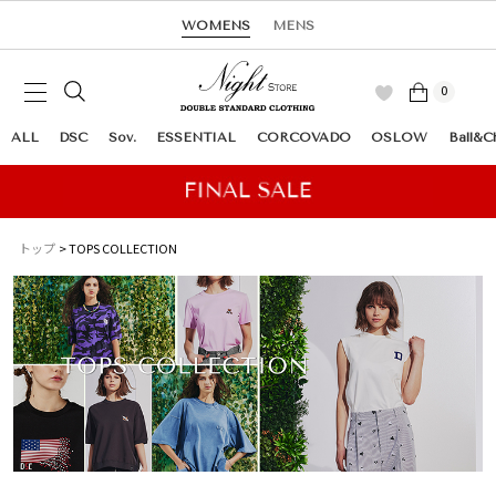
WOMENS
MENS
0
ALL
DSC
Sov.
ESSENTIAL
CORCOVADO
OSLOW
Ball&C
トップ
TOPS COLLECTION