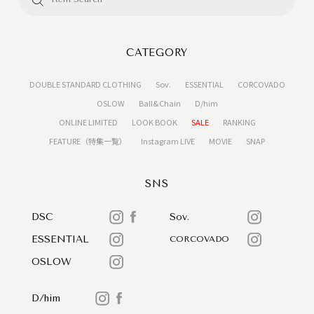
CATEGORY
DOUBLE STANDARD CLOTHING
Sov.
ESSENTIAL
CORCOVADO
OSLOW
Ball&Chain
D/him
ONLINE LIMITED
LOOK BOOK
SALE
RANKING
FEATURE（特集一覧）
Instagram LIVE
MOVIE
SNAP
SNS
DSC
Sov.
ESSENTIAL
CORCOVADO
OSLOW
D/him