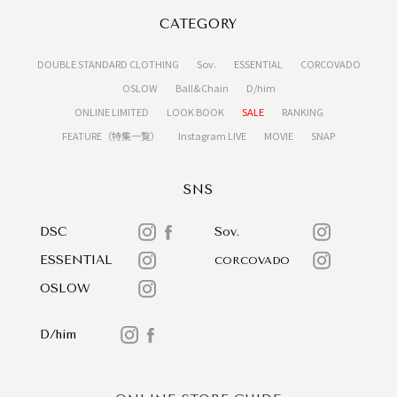
CATEGORY
DOUBLE STANDARD CLOTHING
Sov.
ESSENTIAL
CORCOVADO
OSLOW
Ball&Chain
D/him
ONLINE LIMITED
LOOK BOOK
SALE
RANKING
FEATURE（特集一覧）
Instagram LIVE
MOVIE
SNAP
SNS
DSC
Sov.
ESSENTIAL
CORCOVADO
OSLOW
D/him