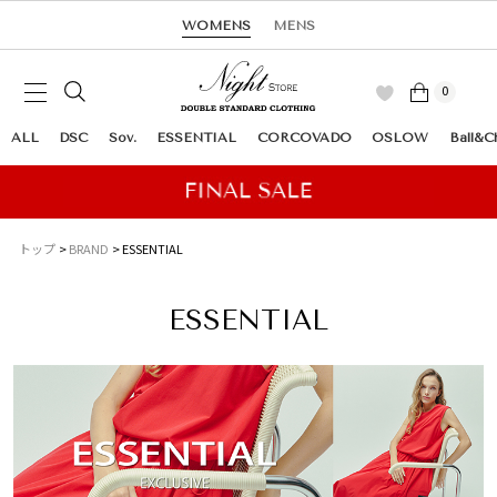
WOMENS
MENS
0
ALL
DSC
Sov.
ESSENTIAL
CORCOVADO
OSLOW
Ball&C
トップ
BRAND
ESSENTIAL
ESSENTIAL