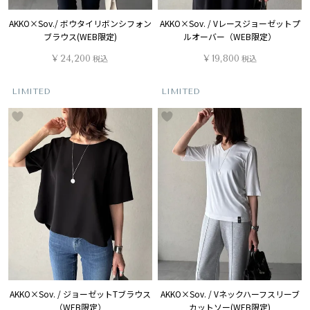
AKKO×Sov./ ボウタイリボンシフォン
AKKO×Sov. / Vレースジョーゼットプ
ブラウス(WEB限定)
ルオーバー（WEB限定）
¥
24,200
税込
¥
19,800
税込
LIMITED
LIMITED
AKKO×Sov. / ジョーゼットTブラウス
AKKO×Sov. / Vネックハーフスリーブ
（WEB限定）
カットソー(WEB限定)