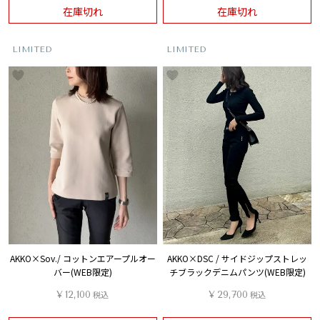
在庫切れ
在庫切れ
LIMITED
LIMITED
AKKO×Sov./ コットンエアープルオー
AKKO×DSC / サイドジップストレッ
バー(WEB限定)
チブラックデニムパンツ(WEB限定)
¥
12,100
税込
¥
29,700
税込