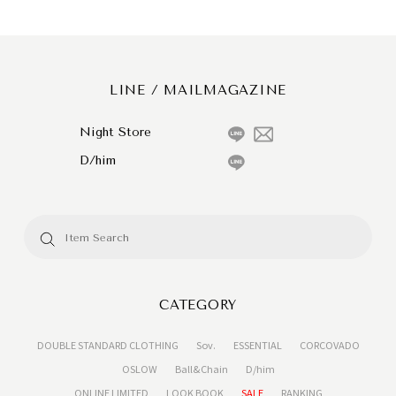
LINE / MAILMAGAZINE
Night Store
D/him
CATEGORY
DOUBLE STANDARD CLOTHING
Sov.
ESSENTIAL
CORCOVADO
OSLOW
Ball&Chain
D/him
ONLINE LIMITED
LOOK BOOK
SALE
RANKING