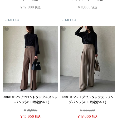
¥
19,800
税込
¥
11,000
税込
LIMITED
LIMITED
AKKO×Sov. /フロントタック＆スリッ
AKKO×Sov. / ダブルタックストリン
トパンツ(WEB限定)(SALE)
グパンツ(WEB限定)(SALE)
¥
31,900
¥
35,200
¥
15,950
税込
¥
17,600
税込