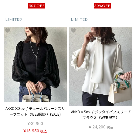
50%OFF
50%OFF
LIMITED
LIMITED
AKKO×Sov. / チュールバルーンスリ
AKKO×Sov. / ボウタイパフスリーブ
ーブニット（WEB限定）(SALE)
ブラウス（WEB限定）
¥
31,900
¥
24,200
税込
¥
15,950
税込