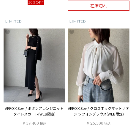
50%OFF
在庫切れ
LIMITED
LIMITED
AKKO×Sov. / ボタンアレンジニット
AKKO×Sov./ クロスネックマットサテ
タイトスカート(WEB限定)
ン シフォンブラウス(WEB限定)
¥
37,400
税込
¥
25,300
税込