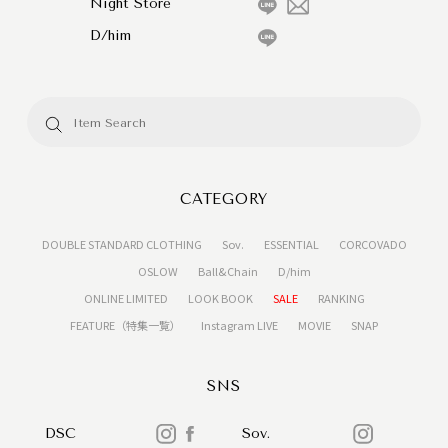
Night Store
D/him
CATEGORY
DOUBLE STANDARD CLOTHING
Sov.
ESSENTIAL
CORCOVADO
OSLOW
Ball&Chain
D/him
ONLINE LIMITED
LOOK BOOK
SALE
RANKING
FEATURE（特集一覧）
Instagram LIVE
MOVIE
SNAP
SNS
DSC
Sov.