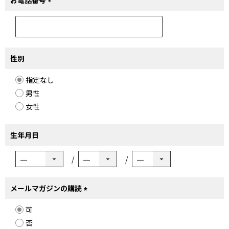
お電話番号
(必
須)
性別
指定なし
男性
女性
生年月日
メールマガジンの購読
(必
可
須)
否