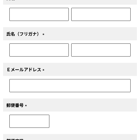
(必
須)
氏名（フリガナ）
(必
須)
Ｅメールアドレス
(必
須)
郵便番号
(必
須)