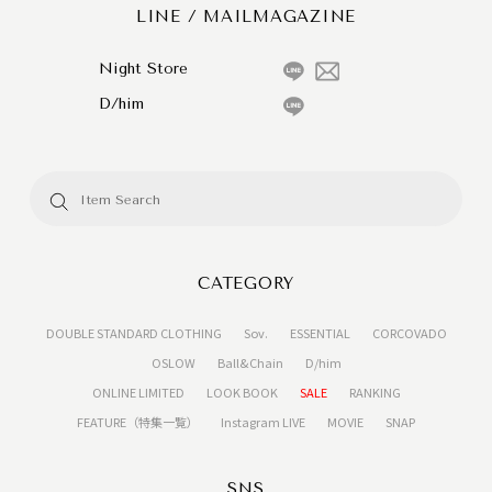
LINE / MAILMAGAZINE
Night Store
D/him
CATEGORY
DOUBLE STANDARD CLOTHING
Sov.
ESSENTIAL
CORCOVADO
OSLOW
Ball&Chain
D/him
ONLINE LIMITED
LOOK BOOK
SALE
RANKING
FEATURE（特集一覧）
Instagram LIVE
MOVIE
SNAP
SNS