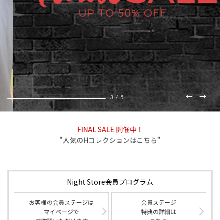
VIEW MORE
←
→
3
/
5
FINAL SALE 開催中！
"人気のHコレクションはこちら"
Night Store会員プログラム
お客様の会員ステージは
会員ステージ
マイページで
特典の詳細は