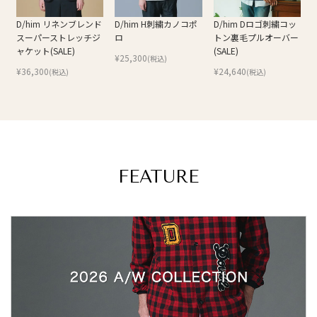
D/him リネンブレンド
D/him H刺繍カノコポ
D/him Dロゴ刺繍コッ
スーパーストレッチジ
ロ
トン裏毛プルオーバー
ャケット(SALE)
(SALE)
¥
25,300
(税込)
¥
36,300
¥
24,640
(税込)
(税込)
FEATURE