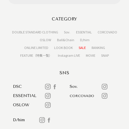
CATEGORY
DOUBLE STANDARD CLOTHING
Sov.
ESSENTIAL
CORCOVADO
OSLOW
Ball&Chain
D/him
ONLINE LIMITED
LOOK BOOK
SALE
RANKING
FEATURE（特集一覧）
Instagram LIVE
MOVIE
SNAP
SNS
DSC
Sov.
ESSENTIAL
CORCOVADO
OSLOW
D/him