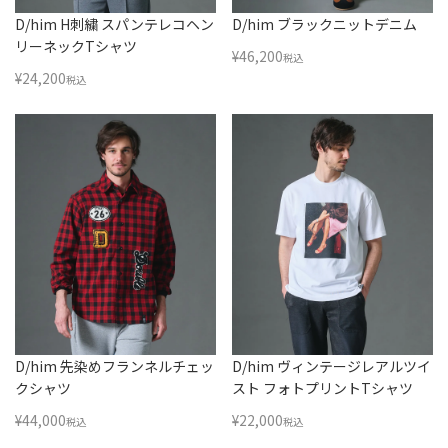
D/him H刺繍 スパンテレコヘン
D/him ブラックニットデニム
リーネックTシャツ
¥
46,200
税込
¥
24,200
税込
D/him 先染めフランネルチェッ
D/him ヴィンテージレアルツイ
クシャツ
スト フォトプリントTシャツ
¥
44,000
¥
22,000
税込
税込