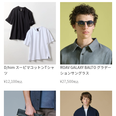
D/him スーピマコットンTシャ
ROAV GALAXY BALTO グラデー
ツ
ションサングラス
¥
12,100
¥
27,500
税込
税込