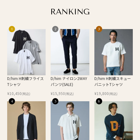
RANKING
1
2
3
D/him H刺繍フライス
D/him ナイロン2WAY
D/him H刺繍スキュー
Tシャツ
パンツ(SALE)
バニットTシャツ
¥
10,450
¥
15,950
¥
19,800
(税込)
(税込)
(税込)
4
5
6