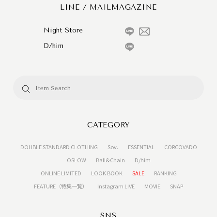
LINE / MAILMAGAZINE
Night Store
D/him
CATEGORY
DOUBLE STANDARD CLOTHING
Sov.
ESSENTIAL
CORCOVADO
OSLOW
Ball&Chain
D/him
ONLINE LIMITED
LOOK BOOK
SALE
RANKING
FEATURE（特集一覧）
Instagram LIVE
MOVIE
SNAP
SNS