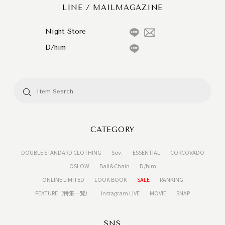
LINE / MAILMAGAZINE
Night Store
D/him
CATEGORY
DOUBLE STANDARD CLOTHING
Sov.
ESSENTIAL
CORCOVADO
OSLOW
Ball&Chain
D/him
ONLINE LIMITED
LOOK BOOK
SALE
RANKING
FEATURE（特集一覧）
Instagram LIVE
MOVIE
SNAP
SNS