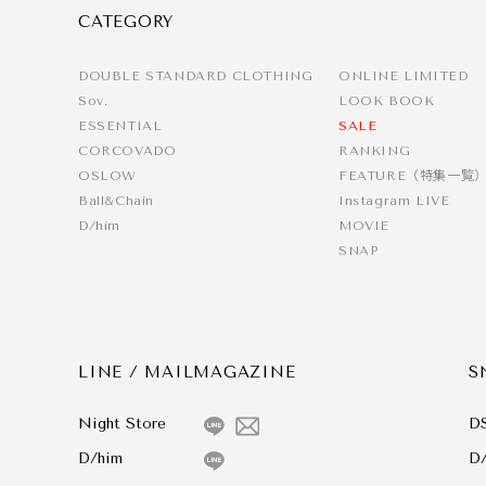
CATEGORY
DOUBLE STANDARD CLOTHING
ONLINE LIMITED
Sov.
LOOK BOOK
ESSENTIAL
SALE
CORCOVADO
RANKING
OSLOW
FEATURE（特集一覧
Ball&Chain
Instagram LIVE
D/him
MOVIE
SNAP
LINE / MAILMAGAZINE
S
Night Store
D
D/him
D