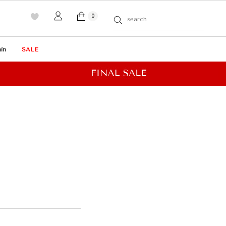
0
in
SALE