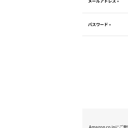
メールアドレス
(必
須)
パスワード
(必
須)
Amazon.co.j