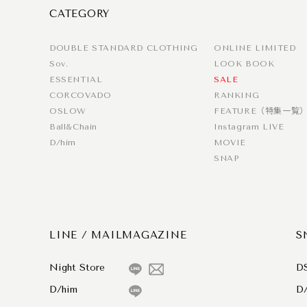
CATEGORY
DOUBLE STANDARD CLOTHING
ONLINE LIMITED
Sov.
LOOK BOOK
ESSENTIAL
SALE
CORCOVADO
RANKING
OSLOW
FEATURE（特集一覧
Ball&Chain
Instagram LIVE
D/him
MOVIE
SNAP
LINE / MAILMAGAZINE
S
Night Store
D
D/him
D