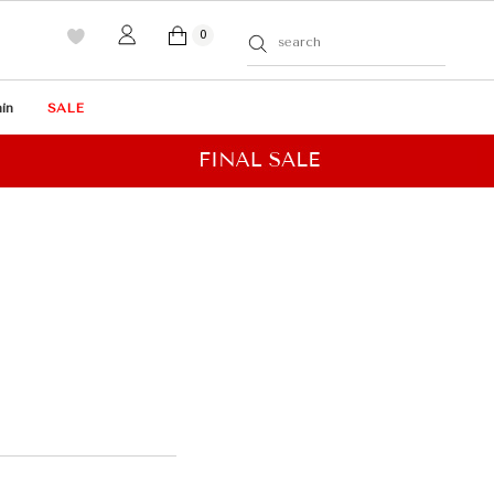
0
in
SALE