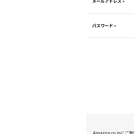
メールアドレス
(必
須)
パスワード
(必
須)
Amazon.co.j