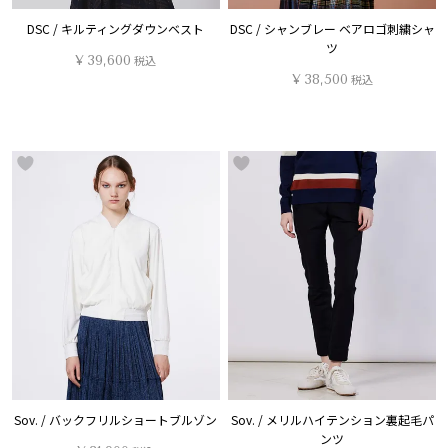
DSC / キルティングダウンベスト
DSC / シャンブレー ベアロゴ刺繍シャ
ツ
¥
39,600
税込
¥
38,500
税込
Sov. / バックフリルショートブルゾン
Sov. / メリルハイテンション裏起毛パ
ンツ