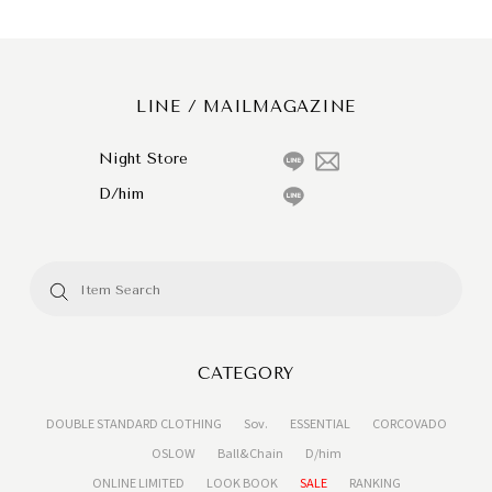
LINE / MAILMAGAZINE
Night Store
D/him
CATEGORY
DOUBLE STANDARD CLOTHING
Sov.
ESSENTIAL
CORCOVADO
OSLOW
Ball&Chain
D/him
ONLINE LIMITED
LOOK BOOK
SALE
RANKING