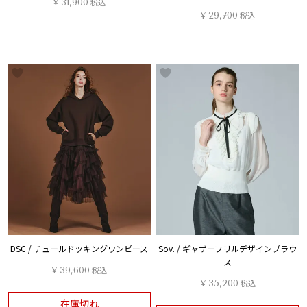
¥
31,900
税込
¥
29,700
税込
DSC / チュールドッキングワンピース
Sov. / ギャザーフリルデザインブラウ
ス
¥
39,600
税込
¥
35,200
税込
在庫切れ