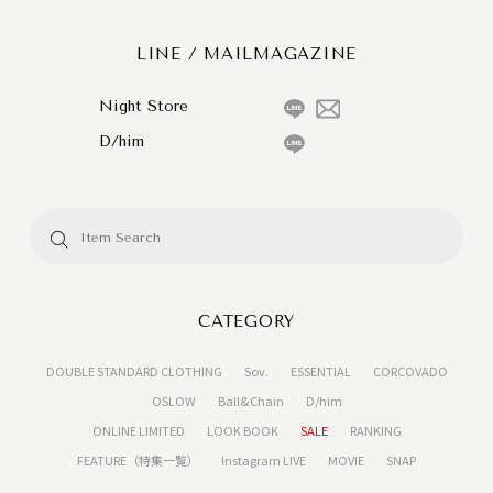
LINE / MAILMAGAZINE
Night Store
D/him
CATEGORY
DOUBLE STANDARD CLOTHING
Sov.
ESSENTIAL
CORCOVADO
OSLOW
Ball&Chain
D/him
ONLINE LIMITED
LOOK BOOK
SALE
RANKING
FEATURE（特集一覧）
Instagram LIVE
MOVIE
SNAP