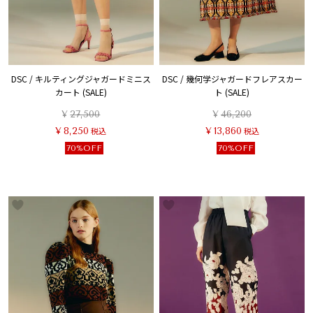
DSC / キルティングジャガードミニス
DSC / 幾何学ジャガードフレアスカー
カート (SALE)
ト (SALE)
¥
27,500
¥
46,200
¥
8,250
税込
¥
13,860
税込
70%OFF
70%OFF