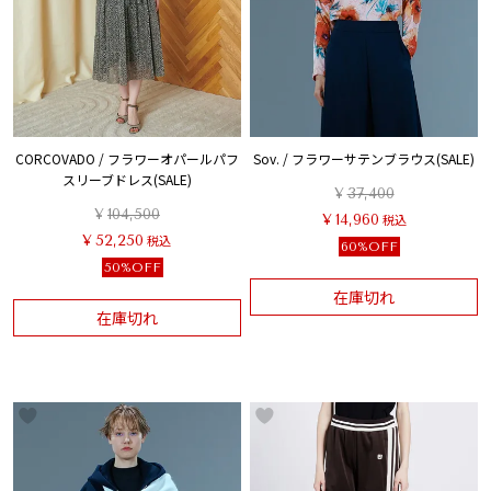
CORCOVADO / フラワーオパールパフ
Sov. / フラワーサテンブラウス(SALE)
スリーブドレス(SALE)
¥
37,400
¥
104,500
¥
14,960
税込
¥
52,250
税込
60%OFF
50%OFF
在庫切れ
在庫切れ