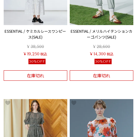
ESSENTIAL / ケミカルレースワンピー
ESSENTIAL / メリルハイテンションカ
ス(SALE)
ーゴパンツ(SALE)
¥
38,500
¥
28,600
¥
19,250
税込
¥
14,300
税込
50%OFF
50%OFF
在庫切れ
在庫切れ