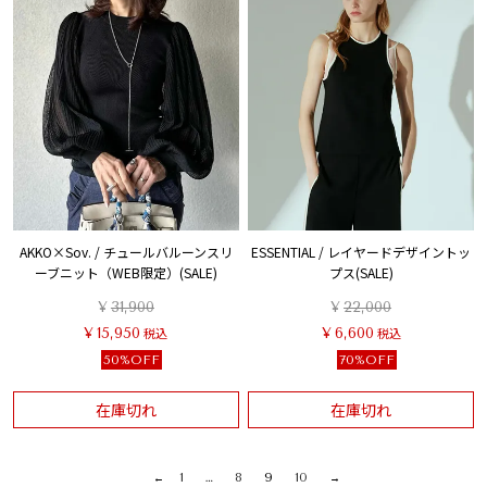
AKKO×Sov. / チュールバルーンスリ
ESSENTIAL / レイヤードデザイントッ
ーブニット（WEB限定）(SALE)
プス(SALE)
¥
31,900
¥
22,000
¥
15,950
税込
¥
6,600
税込
50%OFF
70%OFF
在庫切れ
在庫切れ
1
…
8
9
10