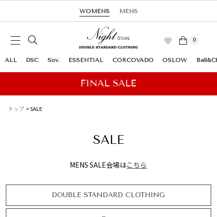
WOMENS
MENS
0
ALL
DSC
Sov.
ESSENTIAL
CORCOVADO
OSLOW
Ball&C
トップ
SALE
SALE
MENS SALE会場は
こちら
DOUBLE STANDARD CLOTHING