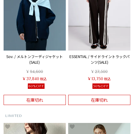
Sov. / メルトンフーディジャケット
ESSENTIAL / サイドライントラックパ
(SALE)
ンツ(SALE)
¥
94,600
¥
27,500
¥
37,840
税込
¥
13,750
税込
60%OFF
50%OFF
在庫切れ
在庫切れ
LIMITED