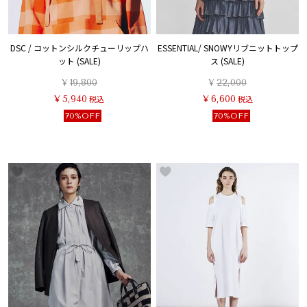
DSC / コットンシルクチューリップハ
ESSENTIAL/ SNOWYリブニットトップ
ット (SALE)
ス (SALE)
¥
19,800
¥
22,000
¥
5,940
税込
¥
6,600
税込
70%OFF
70%OFF