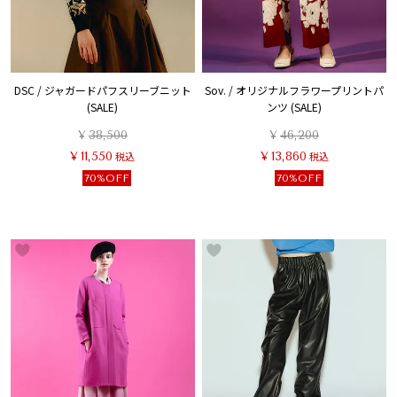
DSC / ジャガードパフスリーブニット
Sov. / オリジナルフラワープリントパ
(SALE)
ンツ (SALE)
¥
38,500
¥
46,200
¥
11,550
税込
¥
13,860
税込
70%OFF
70%OFF