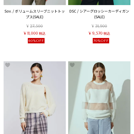
Sov. / ボリュームスリーブニットトッ
DSC / シアーグロッシーカーディガン
プス(SALE)
(SALE)
¥
27,500
¥
31,900
¥
11,000
税込
¥
9,570
税込
60%OFF
70%OFF