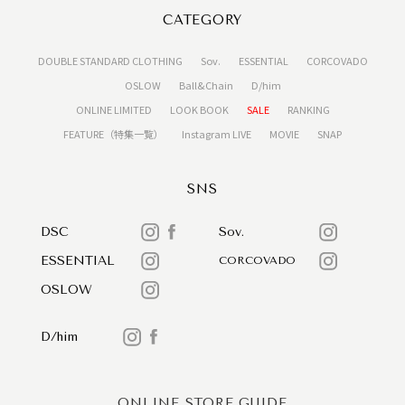
CATEGORY
DOUBLE STANDARD CLOTHING
Sov.
ESSENTIAL
CORCOVADO
OSLOW
Ball&Chain
D/him
ONLINE LIMITED
LOOK BOOK
SALE
RANKING
FEATURE（特集一覧）
Instagram LIVE
MOVIE
SNAP
SNS
DSC
Sov.
ESSENTIAL
CORCOVADO
OSLOW
D/him
ONLINE STORE GUIDE