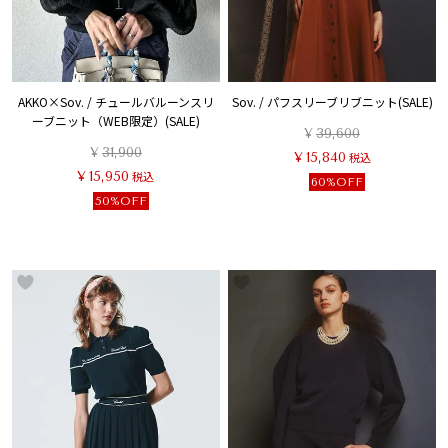
AKKO×Sov. / チュールバルーンスリ
Sov. / パフスリーブリブニット(SALE)
ーブニット（WEB限定）(SALE)
¥
39,600
¥
31,900
¥
15,840
税込
¥
15,950
税込
60%OFF
50%OFF