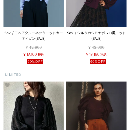
Sov. / モヘアクルーネックニットカー
Sov. / シルクカシミヤボレロ風ニット
ディガン(SALE)
(SALE)
¥
42,900
¥
42,900
¥
17,160
税込
¥
17,160
税込
60%OFF
60%OFF
LIMITED