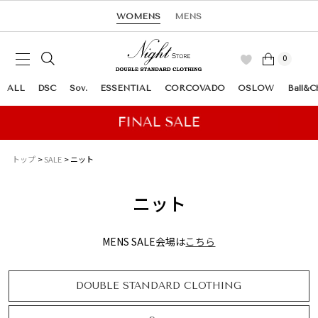
WOMENS
MENS
0
ALL
DSC
Sov.
ESSENTIAL
CORCOVADO
OSLOW
Ball&C
トップ
SALE
ニット
ニット
MENS SALE会場は
こちら
DOUBLE STANDARD CLOTHING