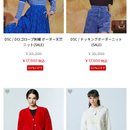
DSC / Dロゴロープ刺繍 ボーダー天竺
DSC / ドッキングボーダーニット
ニット(SALE)
(SALE)
¥
35,200
¥
35,200
¥
17,600
税込
¥
17,600
税込
50%OFF
50%OFF