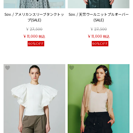
Sov. / アメリカンスリーブタンクトッ
Sov. / 天竺ウールニットプルオーバー
プ(SALE)
(SALE)
¥
27,500
¥
27,500
¥
11,000
税込
¥
11,000
税込
60%OFF
60%OFF