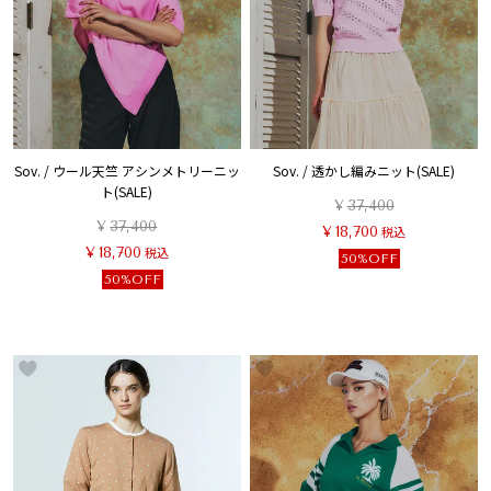
Sov. / ウール天竺 アシンメトリーニッ
Sov. / 透かし編みニット(SALE)
ト(SALE)
¥
37,400
¥
37,400
¥
18,700
税込
¥
18,700
税込
50%OFF
50%OFF