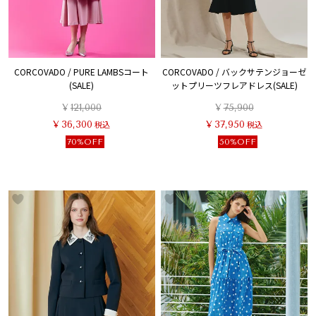
CORCOVADO / PURE LAMBSコート
CORCOVADO / バックサテンジョーゼ
(SALE)
ットプリーツフレアドレス(SALE)
¥
121,000
¥
75,900
¥
36,300
税込
¥
37,950
税込
70%OFF
50%OFF