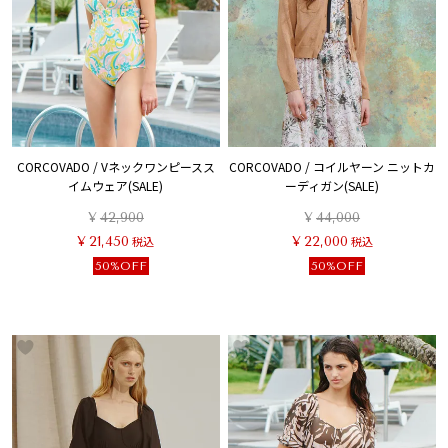
CORCOVADO / Vネックワンピースス
CORCOVADO / コイルヤーン ニットカ
イムウェア(SALE)
ーディガン(SALE)
¥
42,900
¥
44,000
¥
21,450
税込
¥
22,000
税込
50%OFF
50%OFF