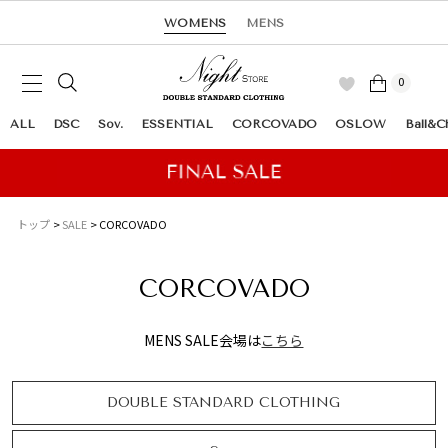
WOMENS
MENS
0
ALL
DSC
Sov.
ESSENTIAL
CORCOVADO
OSLOW
Ball&C
トップ
SALE
CORCOVADO
CORCOVADO
MENS SALE会場は
こちら
DOUBLE STANDARD CLOTHING