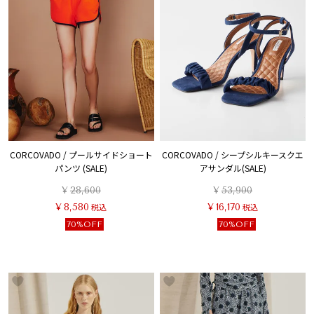
CORCOVADO / プールサイドショート
CORCOVADO / シープシルキースクエ
パンツ (SALE)
アサンダル(SALE)
¥
28,600
¥
53,900
¥
8,580
税込
¥
16,170
税込
70%OFF
70%OFF