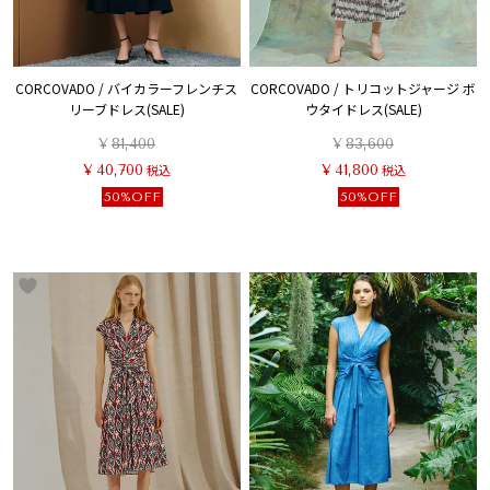
CORCOVADO / バイカラーフレンチス
CORCOVADO / トリコットジャージ ボ
リーブドレス(SALE)
ウタイドレス(SALE)
¥
81,400
¥
83,600
¥
40,700
税込
¥
41,800
税込
50%OFF
50%OFF