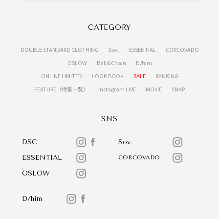
CATEGORY
DOUBLE STANDARD CLOTHING
Sov.
ESSENTIAL
CORCOVADO
OSLOW
Ball&Chain
D/him
ONLINE LIMITED
LOOK BOOK
SALE
RANKING
FEATURE（特集一覧）
Instagram LIVE
MOVIE
SNAP
SNS
DSC
Sov.
ESSENTIAL
CORCOVADO
OSLOW
D/him