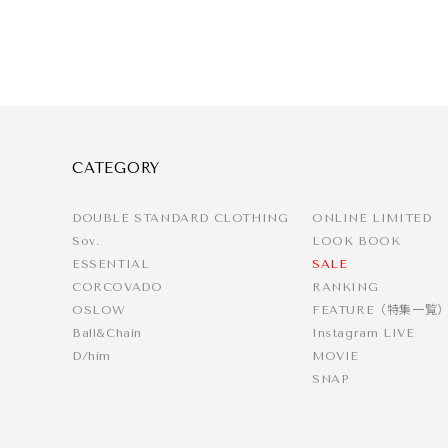
CATEGORY
DOUBLE STANDARD CLOTHING
ONLINE LIMITED
Sov.
LOOK BOOK
ESSENTIAL
SALE
CORCOVADO
RANKING
OSLOW
FEATURE（特集一覧
Ball&Chain
Instagram LIVE
D/him
MOVIE
SNAP