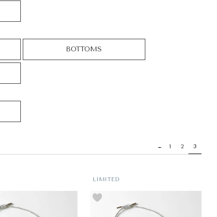
BOTTOMS
1
2
3
LIMITED