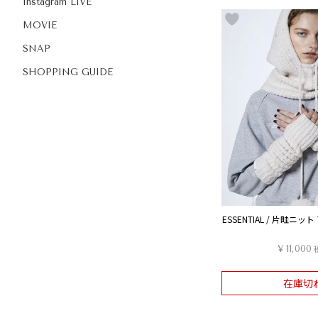
Instagram LIVE
MOVIE
SNAP
SHOPPING GUIDE
ESSENTIAL / 片畦ニ
¥
11,000
在庫切