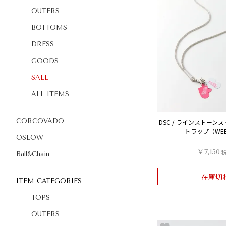
OUTERS
BOTTOMS
DRESS
GOODS
SALE
ALL ITEMS
CORCOVADO
DSC / ラインストーン
トラップ（WE
OSLOW
¥
7,150
Ball&Chain
在庫切
ITEM CATEGORIES
TOPS
OUTERS