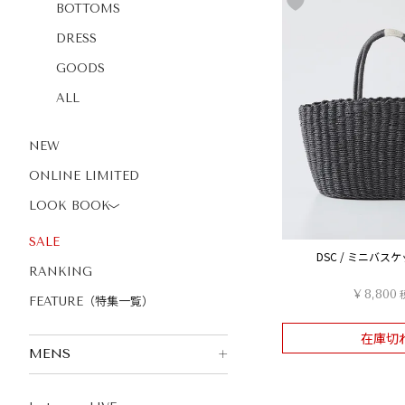
BOTTOMS
DRESS
GOODS
ALL
NEW
ONLINE LIMITED
LOOK BOOK
〉
SALE
DSC / ミニバス
RANKING
¥
8,800
FEATURE（特集一覧）
在庫切
MENS