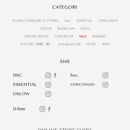
CATEGORY
DOUBLE STANDARD CLOTHING
Sov.
ESSENTIAL
CORCOVADO
OSLOW
Ball&Chain
D/him
ONLINE LIMITED
LOOK BOOK
SALE
RANKING
FEATURE（特集一覧）
Instagram LIVE
MOVIE
SNAP
SNS
DSC
Sov.
ESSENTIAL
CORCOVADO
OSLOW
D/him