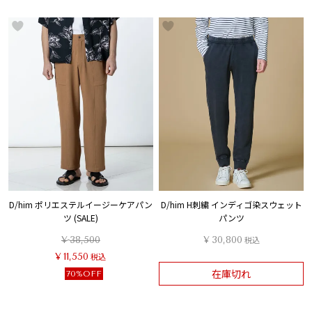
D/him ポリエステルイージーケアパン
D/him H刺繍 インディゴ染スウェット
ツ (SALE)
パンツ
¥
38,500
¥
30,800
税込
¥
11,550
税込
在庫切れ
70%OFF