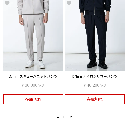
D/him スキューバニットパンツ
D/him ナイロンサマーパンツ
¥
30,800
税込
¥
46,200
税込
在庫切れ
在庫切れ
1
2