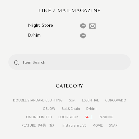
LINE / MAILMAGAZINE
Night Store
D/him
CATEGORY
DOUBLE STANDARD CLOTHING
Sov.
ESSENTIAL
CORCOVADO
OSLOW
Ball&Chain
D/him
ONLINE LIMITED
LOOK BOOK
SALE
RANKING
FEATURE（特集一覧）
Instagram LIVE
MOVIE
SNAP