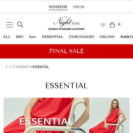
WOMENS
MENS
0
ALL
DSC
Sov.
ESSENTIAL
CORCOVADO
OSLOW
Ball&C
トップ
BRAND
ESSENTIAL
ESSENTIAL