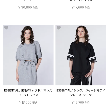
¥
30,800
税込
¥
17,600
税込
ESSENTIAL / 裏毛Vネックドルマンス
ESSENTIAL / シングルジャージ袖ライ
リーブトップス
ンレースTシャツ
¥
17,600
税込
¥
18,700
税込