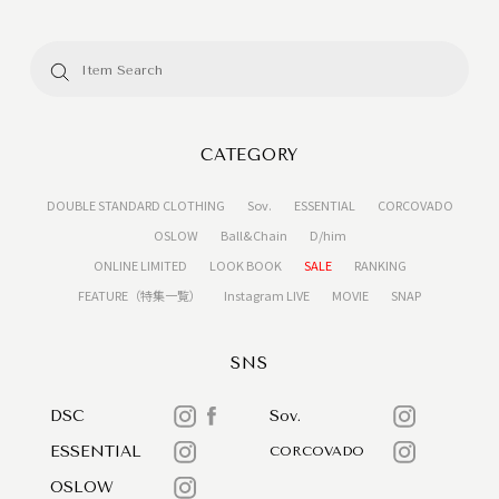
CATEGORY
DOUBLE STANDARD CLOTHING
Sov.
ESSENTIAL
CORCOVADO
OSLOW
Ball&Chain
D/him
ONLINE LIMITED
LOOK BOOK
SALE
RANKING
FEATURE（特集一覧）
Instagram LIVE
MOVIE
SNAP
SNS
DSC
Sov.
ESSENTIAL
CORCOVADO
OSLOW