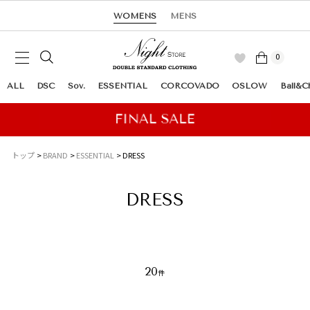
WOMENS
MENS
0
ALL
DSC
Sov.
ESSENTIAL
CORCOVADO
OSLOW
Ball&C
トップ
BRAND
ESSENTIAL
DRESS
DRESS
20